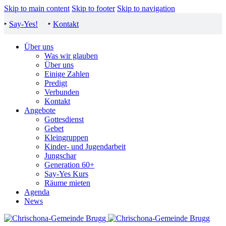
Skip to main content
Skip to footer
Skip to navigation
‣
Say-Yes!
‣
Kontakt
Über uns
Was wir glauben
Über uns
Einige Zahlen
Predigt
Verbunden
Kontakt
Angebote
Gottesdienst
Gebet
Kleingruppen
Kinder- und Jugendarbeit
Jungschar
Generation 60+
Say-Yes Kurs
Räume mieten
Agenda
News