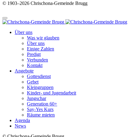
© 1903–2026 Chrischona-Gemeinde Brugg
Über uns
Was wir glauben
Über uns
Einige Zahlen
Predigt
Verbunden
Kontakt
Angebote
Gottesdienst
Gebet
Kleingruppen
Kinder- und Jugendarbeit
Jungschar
Generation 60+
Say-Yes Kurs
Räume mieten
Agenda
News
© Chrischona-Gemeinde Brugg