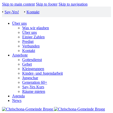
Skip to main content
Skip to footer
Skip to navigation
‣
Say-Yes!
‣
Kontakt
Über uns
Was wir glauben
Über uns
Einige Zahlen
Predigt
Verbunden
Kontakt
Angebote
Gottesdienst
Gebet
Kleingruppen
Kinder- und Jugendarbeit
Jungschar
Generation 60+
Say-Yes Kurs
Räume mieten
Agenda
News