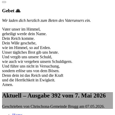
Gebet 🙏
Wir laden dich herzlich zum Beten des Vaterunsers ein.
Vater unser im Himmel,
geheiligt werde dein Name.
Dein Reich komme.
Dein Wille geschehe,
wie im Himmel, so auf Erden.
Unser tägliches Brot gib uns heute.
Und vergib uns unsere Schuld,
wie auch wir vergeben unsern Schuldigern.
Und führe uns nicht in Versuchung,
sondern erlöse uns von dem Bösen.
Denn dein ist das Reich und die Kraft
und die Herrlichkeit in Ewigkeit.
Amen.
Aktuell – Ausgabe 392 vom 7. Mai 2026
Geschrieben von Chrischona-Gemeinde Brugg am
07.05.2026
.