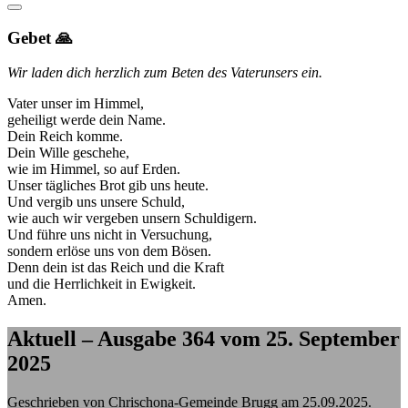
Gebet 🙏
Wir laden dich herzlich zum Beten des Vaterunsers ein.
Vater unser im Himmel,
geheiligt werde dein Name.
Dein Reich komme.
Dein Wille geschehe,
wie im Himmel, so auf Erden.
Unser tägliches Brot gib uns heute.
Und vergib uns unsere Schuld,
wie auch wir vergeben unsern Schuldigern.
Und führe uns nicht in Versuchung,
sondern erlöse uns von dem Bösen.
Denn dein ist das Reich und die Kraft
und die Herrlichkeit in Ewigkeit.
Amen.
Aktuell – Ausgabe 364 vom 25. September
2025
Geschrieben von Chrischona-Gemeinde Brugg am
25.09.2025
.