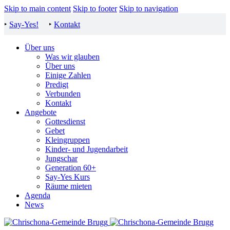
Skip to main content
Skip to footer
Skip to navigation
‣
Say-Yes!
‣
Kontakt
Über uns
Was wir glauben
Über uns
Einige Zahlen
Predigt
Verbunden
Kontakt
Angebote
Gottesdienst
Gebet
Kleingruppen
Kinder- und Jugendarbeit
Jungschar
Generation 60+
Say-Yes Kurs
Räume mieten
Agenda
News