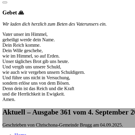
Gebet 🙏
Wir laden dich herzlich zum Beten des Vaterunsers ein.
Vater unser im Himmel,
geheiligt werde dein Name.
Dein Reich komme.
Dein Wille geschehe,
wie im Himmel, so auf Erden.
Unser tägliches Brot gib uns heute.
Und vergib uns unsere Schuld,
wie auch wir vergeben unsern Schuldigern.
Und führe uns nicht in Versuchung,
sondern erlöse uns von dem Bösen.
Denn dein ist das Reich und die Kraft
und die Herrlichkeit in Ewigkeit.
Amen.
Aktuell – Ausgabe 361 vom 4. September 2
Geschrieben von Chrischona-Gemeinde Brugg am
04.09.2025
.