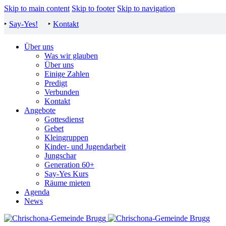
Skip to main content
Skip to footer
Skip to navigation
‣
Say-Yes!
‣
Kontakt
Über uns
Was wir glauben
Über uns
Einige Zahlen
Predigt
Verbunden
Kontakt
Angebote
Gottesdienst
Gebet
Kleingruppen
Kinder- und Jugendarbeit
Jungschar
Generation 60+
Say-Yes Kurs
Räume mieten
Agenda
News